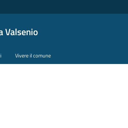
a Valsenio
i
Vivere il comune
enio