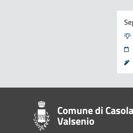
Se
Pié di pagina
Comune di Casol
Valsenio